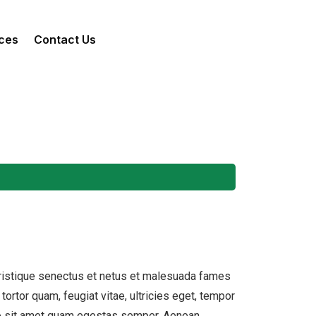
ces
Contact Us
tristique senectus et netus et malesuada fames
tortor quam, feugiat vitae, ultricies eget, tempor
ero sit amet quam egestas semper. Aenean