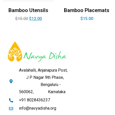
Bamboo Utensils
Bamboo Placemats
$
15.00
$
12.00
$
15.00
Avalahalli, Anjanapura Post,
J P Nagar 9th Phase,
Bengaluru -
560062,
Karnataka
+91 8028436237
info@navyadisha.org