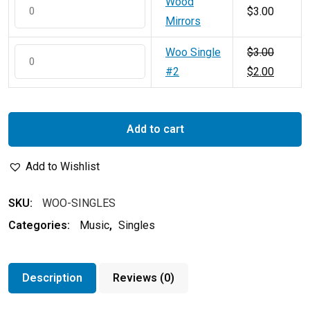
Wood
$
3.00
Mirrors
Woo Single
$
3.00
#2
$
2.00
Add to cart
Add to Wishlist
SKU:
WOO-SINGLES
Categories:
Music
,
Singles
Description
Reviews (0)