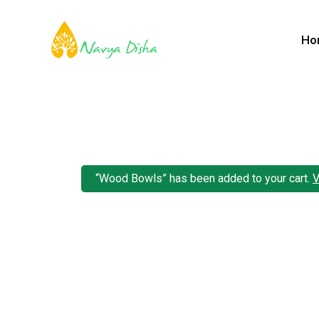
Ho
“Wood Bowls” has been added to your cart.
V