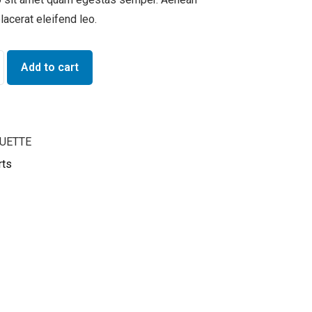
placerat eleifend leo.
Add to cart
OUETTE
rts