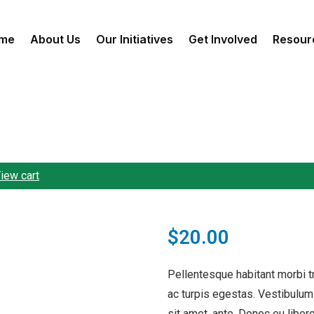
me
About Us
Our Initiatives
Get Involved
Resour
iew cart
$
20.00
Pellentesque habitant morbi 
ac turpis egestas. Vestibulum 
sit amet, ante. Donec eu lib